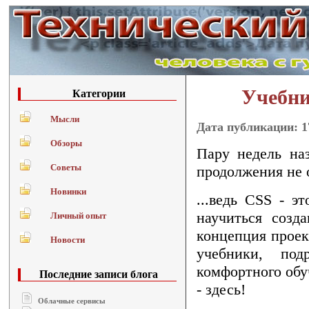
Учебни
Категории
Мысли
Дата публикации: 1
Обзоры
Пару недель на
Советы
продолжения не о
Новинки
...ведь CSS - 
научиться созд
Личный опыт
концепция прое
Новости
учебники, под
комфортного обу
Последние записи блога
- здесь!
Облачные сервисы