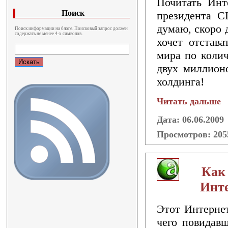
Почитать Инт
Поиск
президента С
думаю, скоро 
Поиск информации на блоге. Поисковый запрос должен
содержать не менее 4-х символов.
хочет отстав
мира по колич
двух миллионо
холдинга!
Читать дальше
Дата: 06.06.2009
Просмотров: 20
Как
Инте
Этот Интернет
чего повидавш