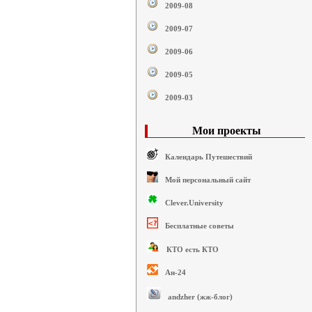
2009-08
2009-07
2009-06
2009-05
2009-03
Мои проекты
Календарь Путешествий
Мой персональный сайт
Clever.University
Бесплатные советы
КТО есть КТО
Ан-24
andzher (жж-блог)