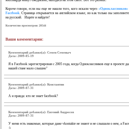
миллиарда минут ежедневно, находясь на этом сайте. Вот это размах!
Короче говоря, если вы еще не нашли того, кого искали через
«Одноклассников»
Facebook
. Страница открывается на английском языке, но как только вы заполняе
на русский. Ищите и найдете!
Количество просмотров: 20544
Ваши комментарии:
Комментарий добавил(а): Семен Семеныч
Дата: 2009-05-19
Я в Facebook зарегистрирован с 2005 года, когда Одноклассников еще в проекте да
нашей стане мало слышно"
Комментарий добавил(а): Константин
Дата: 2009-07-31
А и правда: кто не знает facebook?
Комментарий добавил(а): Евгений Андросов
Дата: 2009-07-31
У меня есть знакомые, которые даже vkontakte не знают и не слышали о нем, а Fac
:)