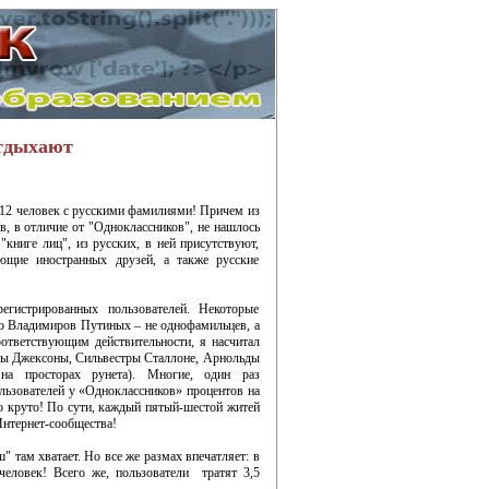
отдыхают
т 12 человек с русскими фамилиями! Причем из
, в отличие от "Одноклассников", не нашлось
"книге лиц", из русских, в ней присутствуют,
щие иностранных друзей, а также русские
егистрированных пользователей. Некоторые
о Владимиров Путиных – не однофамильцев, а
тветствующим действительности, я насчитал
клы Джексоны, Сильвестры Сталлоне, Арнольды
на просторах рунета). Многие, один раз
ользователей у «Одноклассников» процентов на
то круто! По сути, каждый пятый-шестой житей
Интернет-сообщества!
там хватает. Но все же размах впечатляет: в
еловек! Всего же, пользователи тратят 3,5