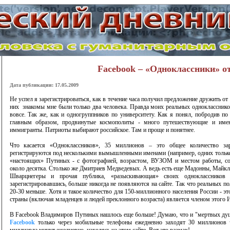
Facebook – «Одноклассники» 
Дата публикации: 17.05.2009
Не успел я зарегистрироваться, как в течение часа получил предложение дружить о
них знакомы мне были только два человека. Правда моих реальных одноклассников
вовсе. Так же, как и одногруппников по университету. Как я понял, побродив по 
главным образом, продвинутые космополиты - много путешествующие и имею
иммигранты. Патриоты выбирают российское. Там и проще и понятнее.
Что касается «Одноклассников», 35 миллионов – это общее количество зар
регистрируются под несколькими вымышленными именами (например, одних тольк
«настоящих» Путиных - с фотографией, возрастом, ВУЗОМ и местом работы, соо
около десятка. Столько же Дмитриев Медведевых. А ведь есть еще Мадонны, Май
Шварцнегеры и прочая публика, «разыскивающая» своих одноклассников 
зарегистрировавшись, больше никогда не появляются на сайте. Так что реальных п
20-30 меньше. Хотя и такое количество для 150-миллионного населения России - э
страны (включая младенцев и людей преклонного возраста) является членом этого 
В Facebook Владимиров Путиных нашлось еще больше! Думаю, что и "мертвых душ" 
Facebook
только через мобильные телефоны ежедневно заходят 30 миллионов ч