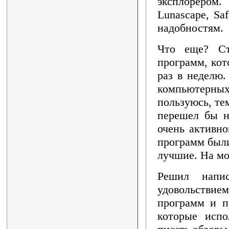
эксплорером.
Lunascape, Sa
надобностям
Что еще? Ст
программ, кот
раз в неделю.
компьютерны
пользуюсь, те
перешел бы на
очень активно
программ были
лучшие. На мо
Решил напис
удовольствие
программ и п
которые испо