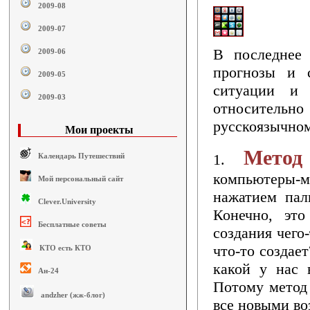
2009-08
2009-07
В последнее 
2009-06
прогнозы и 
2009-05
ситуации и 
2009-03
относительн
русскоязычном
Мои проекты
Метод
1.
Календарь Путешествий
компьютеры-мо
Мой персональный сайт
нажатием пал
Clever.University
Конечно, это 
Бесплатные советы
создания чего-
что-то создае
КТО есть КТО
какой у нас 
Ан-24
Потому метод 
andzher (жж-блог)
все новыми во