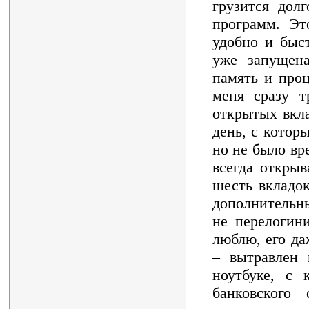
грузится дол
программ. Эт
удобно и быс
уже запущен
память и проц
меня сразу т
открытых вкла
день, с котор
но не было вр
всегда открыв
шесть вкладок
дополнительн
не перелогини
люблю, его да
– вытравлен 
ноутбуке, с 
банковского