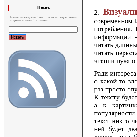
Поиск
Визуали
2.
Поиск информации на блоге. Поисковый запрос должен
современном И
содержать не менее 4-х символов.
потребления. 
информации –
читать длинны
читать перест
чтении нужно 
Ради интереса
о какой-то зл
раз просто оп
К тексту буде
а к картинк
популярности 
текст никто ч
ней будет дв
лучше, но не 