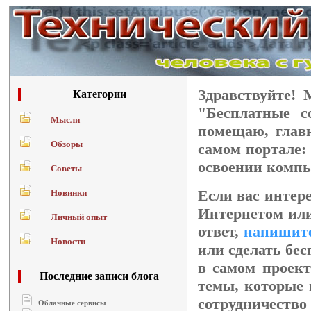
Здравствуйте! 
Категории
"Бесплатные с
Мысли
помещаю, главн
Обзоры
самом портале:
освоении компь
Советы
Если вас интер
Новинки
Интернетом или
Личный опыт
ответ,
напишит
Новости
или сделать бе
в самом проек
Последние записи блога
темы, которые 
сотрудничество 
Облачные сервисы